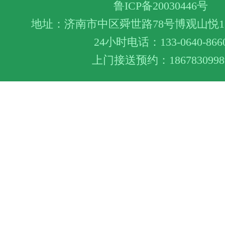
鲁ICP备20030446号
地址：济南市中区舜世路78号博观山悦1层
24小时电话：133-0640-866
上门接送预约：1867830998