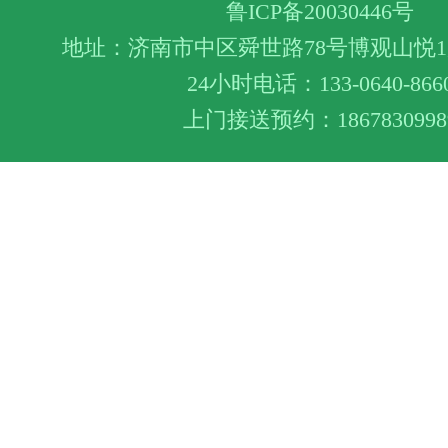
鲁ICP备20030446号
地址：济南市中区舜世路78号博观山悦1层
24小时电话：133-0640-866
上门接送预约：1867830998