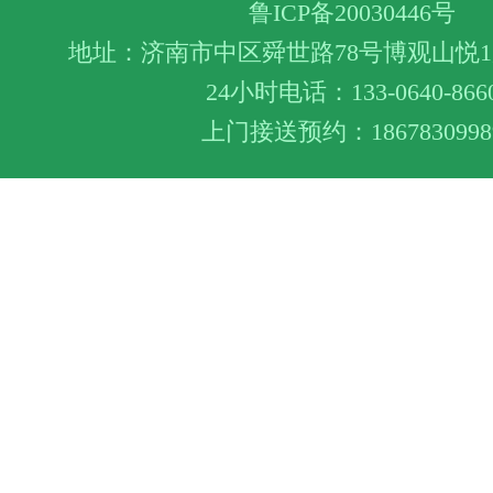
鲁ICP备20030446号
地址：济南市中区舜世路78号博观山悦1层
24小时电话：133-0640-866
上门接送预约：1867830998