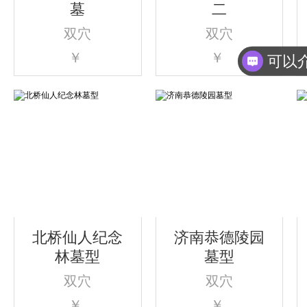
墓
二
双穴
双穴
￥
￥
北桥仙人纪念
济南恭德陵园
林墓型
墓型
双穴
双穴
￥
￥