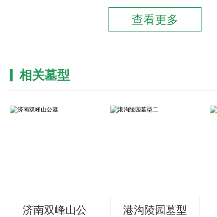
相关墓型
济南双峰山公
港沟陵园墓型